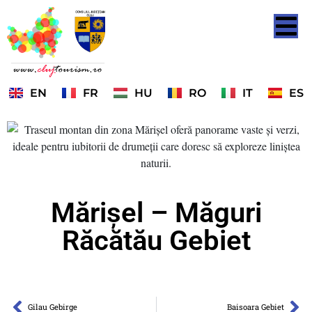
EN
FR
HU
RO
IT
ES
Mărișel – Măguri
Răcătău Gebiet
Gilau Gebirge
Baisoara Gebiet