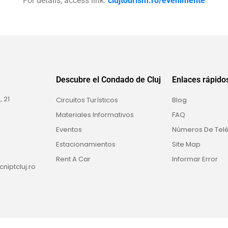
For details, access link:
clujtourism.ro/evenimente
Descubre el Condado de Cluj
Enlaces rápido
 21
Circuitos Turísticos
Blog
Materiales Informativos
FAQ
Eventos
Números De Telé
Estacionamientos
Site Map
Rent A Car
Informar Error
niptcluj.ro