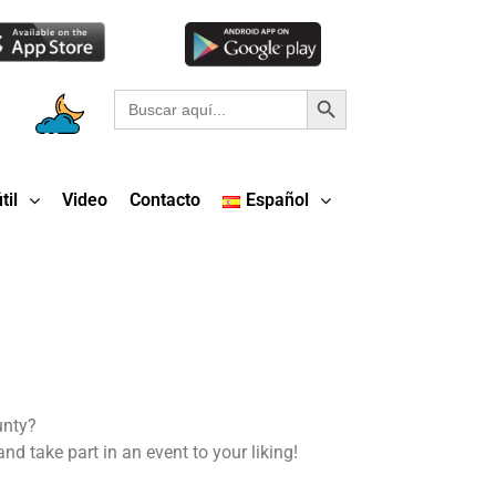
Botón de búsqueda
Buscar:
til
Video
Contacto
Español
unty?
d take part in an event to your liking!