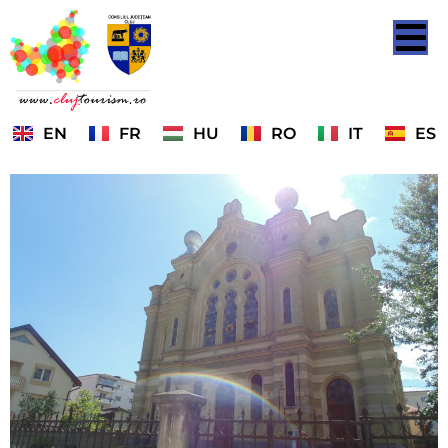
EN
FR
HU
RO
IT
ES