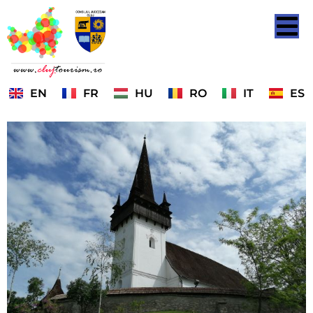
EN
FR
HU
RO
IT
ES