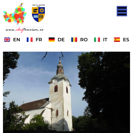
EN
FR
DE
RO
IT
ES