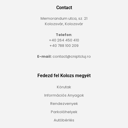
Contact
Memorandum utca, sz. 21
Kolozsvár, Kolozsvár
Telefon
:
+40 264 450 410
+40 788 100 209
E-mail:
contact@cniptcluj.ro
Fedezd fel Kolozs megyét
Körutak
Információs Anyagok
Rendezvenyek
Parkolóhelyek
Autóbérlés