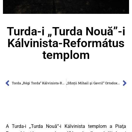
Turda-i „Turda Nouă”-i
Kálvinista-Református
templom
Torda „Régi Torda” Kálvinista-Református templom
,,Sfinții Mihail şi Gavril” Ortodox Templom Turda
A Turda-i „Turda Nouă”-i Kálvinista templom a Piaţa