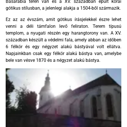
Basarabia téren van és a XV. században épült korai
gótikus stílusban, a jelenlegi alakja a 1504-ből származik.
Ez az az évszám, amit gótikus írásjelekkel észre lehet
venni a déli támfalon levő feliraton. Terem típusú
templom, a nyugati részén egy harangtorony van. A XV.
században készült a védelmi fala, amely abban az időben
6 félkör és egy négyzet alakú bástyával volt ellátva.
Napjainkban csak egy félkör alakú bástya van, amelybe
bele van vésve 1870 és a négyzet alakú bástya.