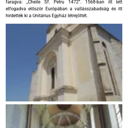
faragva: ,,Cheile Sf. Petru 1472”. 1568-ban itt lett
elfogadva először Európában a vallásszabadság és itt
hirdették ki a Unitárius Egyház létrejöttét.