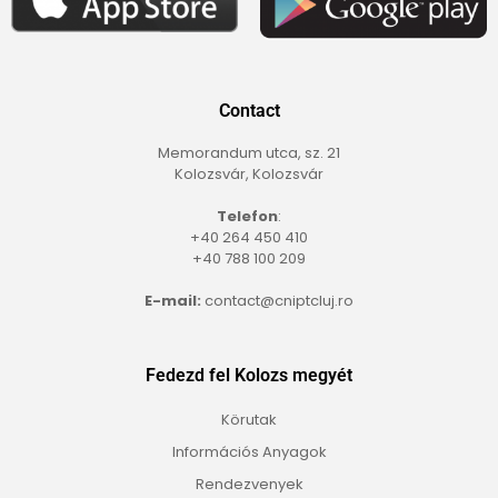
Contact
Memorandum utca, sz. 21
Kolozsvár, Kolozsvár
Telefon
:
+40 264 450 410
+40 788 100 209
E-mail:
contact@cniptcluj.ro
Fedezd fel Kolozs megyét
Körutak
Információs Anyagok
Rendezvenyek