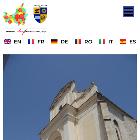
EN
FR
DE
RO
IT
ES