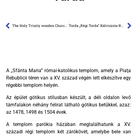
The Holy Trinity wooden Church of Agârbiciu
Torda „Régi Torda” Kálvinista-Református templom
A ,,Sfânta Maria” római-katolikus templom, amely a Piaţa
Rebublicii téren van a XV. század végén lett elkészítve egy
régebbi templom helyén.
Az épület gótikus stílusban készült, a déli oldalon levő
támfalakon néhány felirat látható gótikus betűkkel, azaz:
az 1478, 1498 és 1504 évek.
A templom parókia házában megtalálhatunk a XV.
századi régi templom két zárókövét, amelybe bele van