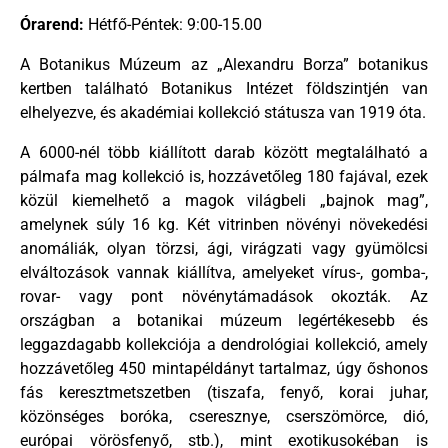
Órarend:
Hétfő-Péntek: 9:00-15.00
A Botanikus Múzeum az „Alexandru Borza” botanikus
kertben található Botanikus Intézet földszintjén van
elhelyezve, és akadémiai kollekció státusza van 1919 óta.
A 6000-nél több kiállított darab között megtalálható a
pálmafa mag kollekció is, hozzávetőleg 180 fajával, ezek
közül kiemelhető a magok világbeli „bajnok mag”,
amelynek súly 16 kg. Két vitrinben növényi növekedési
anomáliák, olyan törzsi, ági, virágzati vagy gyümölcsi
elváltozások vannak kiállítva, amelyeket vírus-, gomba-,
rovar- vagy pont növénytámadások okozták. Az
országban a botanikai múzeum legértékesebb és
leggazdagabb kollekciója a dendrológiai kollekció, amely
hozzávetőleg 450 mintapéldányt tartalmaz, úgy őshonos
fás keresztmetszetben (tiszafa, fenyő, korai juhar,
közönséges boróka, cseresznye, cserszömörce, dió,
európai vörösfenyő, stb.), mint exotikusokéban is