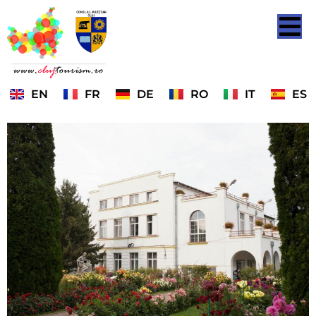
EN
FR
DE
RO
IT
ES