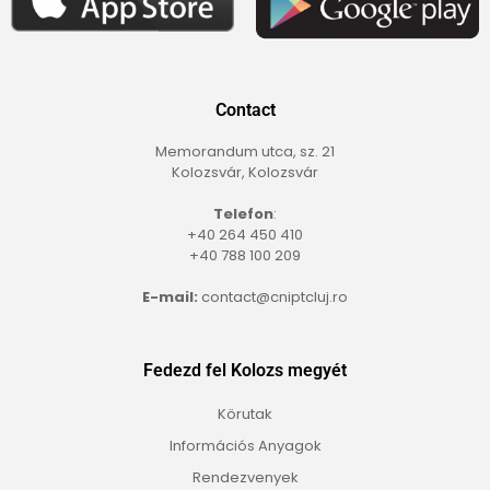
Contact
Memorandum utca, sz. 21
Kolozsvár, Kolozsvár
Telefon
:
+40 264 450 410
+40 788 100 209
E-mail:
contact@cniptcluj.ro
Fedezd fel Kolozs megyét
Körutak
Információs Anyagok
Rendezvenyek