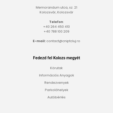
Memorandum utca, sz. 21
Kolozsvár, Kolozsvár
Telefon
:
+40 264 450 410
+40 788 100 209
E-mail:
contact@cniptcluj.ro
Fedezd fel Kolozs megyét
Körutak
Információs Anyagok
Rendezvenyek
Parkolóhelyek
Autóbérlés