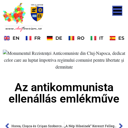
EN
FR
DE
RO
IT
ES
Az antikommunista
ellenállás emlékműve
Horea, Cloşca és Crişan Szoborcsoport
„A Nép Hőseinek” Kereszt Fellegvári Park