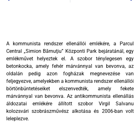
A kommunista rendszer ellenállói emlékére, a Parcul
Central „Simion Bărnuţiu” Központi Park bejáratánál, egy
emlékművet helyeztek el. A szobor ténylegesen egy
betonkocka, amely fehér márvánnyal van bevonva, az
oldalán pedig azon fogházak megnevezése van
feljegyezve, amelyekben a kommunista rendszer ellenállói
börtönbüntetéseiket elszenvedték, amely fekete
márvánnyal van bevonva. Az antikommunista ellenállás
áldozatai emlékére állított szobor Virgil Salvanu
kolozsvári szobrászművész alkotása és 2006-ban volt
leleplezve.