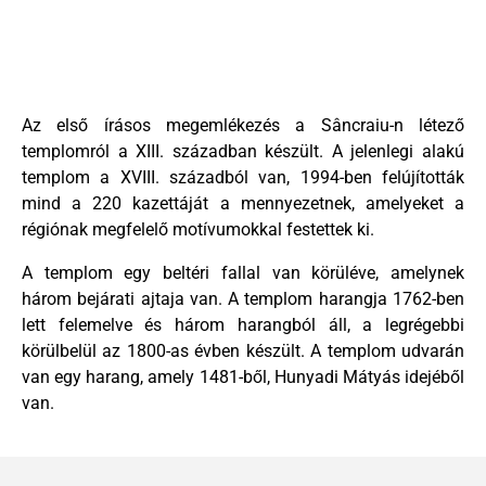
Az első írásos megemlékezés a Sâncraiu-n létező
templomról a XIII. században készült. A jelenlegi alakú
templom a XVIII. századból van, 1994-ben felújították
mind a 220 kazettáját a mennyezetnek, amelyeket a
régiónak megfelelő motívumokkal festettek ki.
A templom egy beltéri fallal van körüléve, amelynek
három bejárati ajtaja van. A templom harangja 1762-ben
lett felemelve és három harangból áll, a legrégebbi
körülbelül az 1800-as évben készült. A templom udvarán
van egy harang, amely 1481-ből, Hunyadi Mátyás idejéből
van.