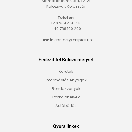
Memorandum utca, sz. 21
Kolozsvár, Kolozsvár
Telefon
:
+40 264 450 410
+40 788 100 209
E-mail:
contact@cniptcluj.ro
Fedezd fel Kolozs megyét
Körutak
Információs Anyagok
Rendezvenyek
Parkolóhelyek
Autóbérlés
Gyors linkek