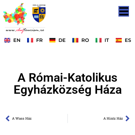
EN
FR
DE
RO
IT
ES
A Római-Katolikus
Egyházközség Háza
A Wass Ház
A Hintz Ház