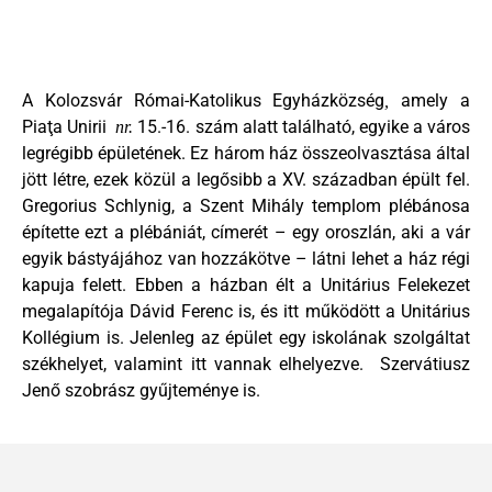
A Kolozsvár Római-Katolikus Egyházközség
amely a
,
Piaţa Unirii
15.-16. szám alatt található, egyike a város
nr.
legrégibb épületének. Ez három ház összeolvasztása által
jött létre, ezek közül a legősibb a XV. században épült fel.
Gregorius Schlynig, a Szent Mihály templom plébánosa
építette ezt a plébániát, címerét – egy oroszlán, aki a vár
egyik bástyájához van hozzákötve – látni lehet a ház régi
kapuja felett. Ebben a házban élt a Unitárius Felekezet
megalapítója Dávid Ferenc is, és itt működött a Unitárius
Kollégium is. Jelenleg az épület egy iskolának szolgáltat
székhelyet, valamint itt vannak elhelyezve.
Szervátiusz
Jenő szobrász gyűjteménye is.