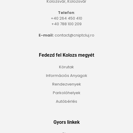
Kolozsvár, Kolozsvár
Telefon
:
+40 264 450 410
+40 788 100 209
E-mail:
contact@cniptcluj.ro
Fedezd fel Kolozs megyét
Körutak
Információs Anyagok
Rendezvenyek
Parkolóhelyek
Autóbérlés
Gyors linkek