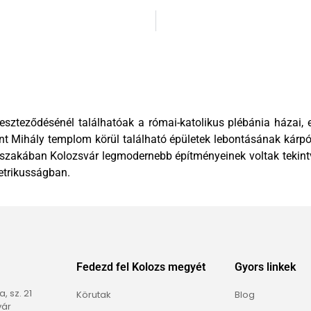
kereszteződésénél találhatóak a római-katolikus plébánia házai
 Szent Mihály templom körül található épületek lebontásának kár
korszakában Kolozsvár legmodernebb építményeinek voltak tekintv
etrikusságban.
Fedezd fel Kolozs megyét
Gyors linkek
 sz. 21
Körutak
Blog
vár