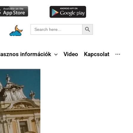
Search Button
Search
for:
asznos információk
Video
Kapcsolat
···