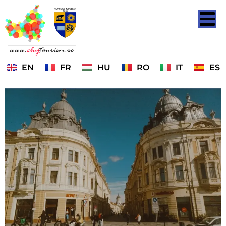
EN
FR
HU
RO
IT
ES