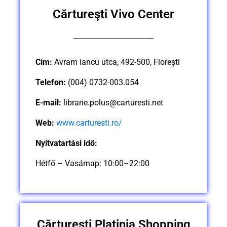
Cărtureşti Vivo Center
Cím:
Avram Iancu utca, 492-500, Florești
Telefon:
(004) 0732-003.054
E-mail:
librarie.polus@carturesti.net
Web:
www.carturesti.ro/
Nyitvatartási idő:
Hétfő – Vasárnap: 10:00–22:00
Cărtureşti Platinia Shopping