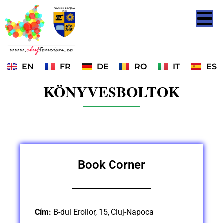
EN
FR
DE
RO
IT
ES
KÖNYVESBOLTOK
Book Corner
Cím:
B-dul Eroilor, 15, Cluj-Napoca