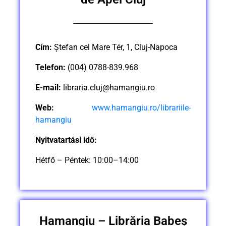
Cím:
Ștefan cel Mare Tér, 1, Cluj-Napoca
Telefon:
(004) 0788-839.968
E-mail:
libraria.cluj@hamangiu.ro
Web:
www.hamangiu.ro/librariile-
hamangiu
Nyitvatartási idő:
Hétfő – Péntek: 10:00–14:00
Hamangiu – Librăria Babeș