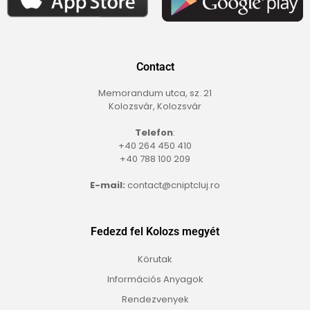
Contact
Memorandum utca, sz. 21
Kolozsvár, Kolozsvár
Telefon
:
+40 264 450 410
+40 788 100 209
E-mail:
contact@cniptcluj.ro
Fedezd fel Kolozs megyét
Körutak
Információs Anyagok
Rendezvenyek