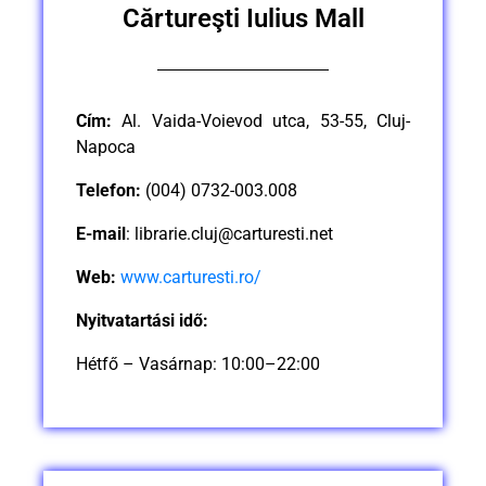
Cărtureşti Iulius Mall
Cím:
Al. Vaida-Voievod utca, 53-55, Cluj-
Napoca
Telefon:
(004) 0732-003.008
E-mail
:
librarie.cluj@carturesti.net
Web:
www.carturesti.ro/
Nyitvatartási idő:
Hétfő – Vasárnap: 10:00–22:00