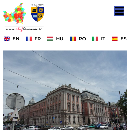
EN
FR
HU
RO
IT
ES