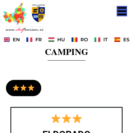
EN
FR
HU
RO
IT
ES
CAMPING