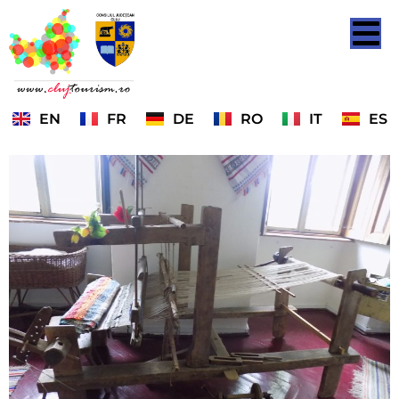
EN
FR
DE
RO
IT
ES