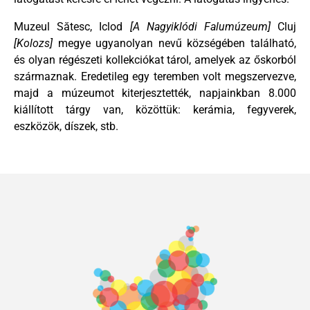
Muzeul Sătesc, Iclod
[A Nagyiklódi Falumúzeum]
Cluj
[Kolozs]
megye ugyanolyan nevű községében található,
és olyan régészeti kollekciókat tárol, amelyek az őskorból
származnak. Eredetileg egy teremben volt megszervezve,
majd a múzeumot kiterjesztették, napjainkban 8.000
kiállított tárgy van, közöttük: kerámia, fegyverek,
eszközök, díszek, stb.