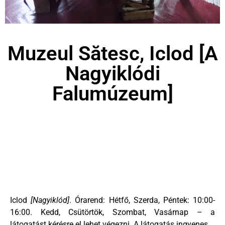
Muzeul Sătesc, Iclod [A
Nagyiklódi
Falumúzeum]
Iclod
[Nagyiklód]
. Órarend: Hétfő, Szerda, Péntek: 10:00-
16:00. Kedd, Csütörtök, Szombat, Vasárnap – a
látogatást kérésre el lehet végezni. A látogatás ingyenes.