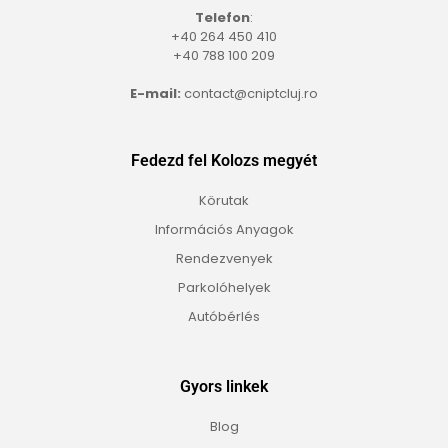
Telefon
:
+40 264 450 410
+40 788 100 209
E-mail:
contact@cniptcluj.ro
Fedezd fel Kolozs megyét
Körutak
Információs Anyagok
Rendezvenyek
Parkolóhelyek
Autóbérlés
Gyors linkek
Blog