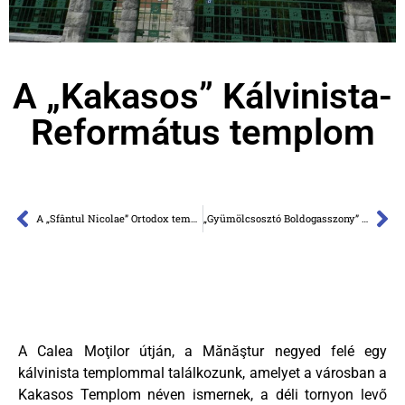
A „Kakasos” Kálvinista-
Református templom
A „Sfântul Nicolae” Ortodox templom
„Gyümölcsosztó Boldogasszony” Ortodox templom
A Calea Moţilor útján, a Mănăştur negyed felé egy
kálvinista templommal találkozunk, amelyet a városban a
Kakasos Templom néven ismernek, a déli tornyon levő