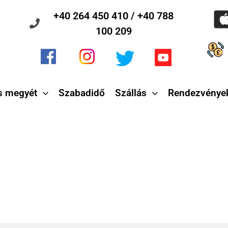
+40 264 450 410 / +40 788
100 209
s megyét
Szabadidő
Szállás
Rendezvénye