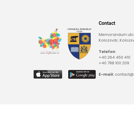
Contact
Memorandum utca,
Kolozsvár, Kolozs
Telefon
:
+40 264 450 410
+40 788 100 209
E-mail:
contact@c