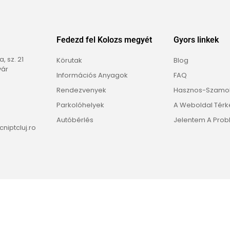
Fedezd fel Kolozs megyét
Gyors linkek
 sz. 21
Körutak
Blog
vár
Információs Anyagok
FAQ
Rendezvenyek
Hasznos-Szamo
Parkolóhelyek
A Weboldal Tér
Autóbérlés
Jelentem A Prob
niptcluj.ro