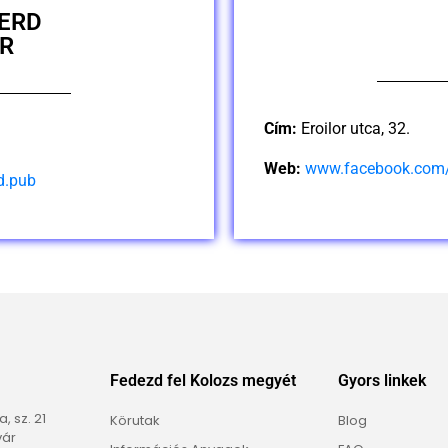
ERD
AR
Cím:
Eroilor utca, 32.
Web:
www.facebook.com/
d.pub
Fedezd fel Kolozs megyét
Gyors linkek
 sz. 21
Körutak
Blog
vár