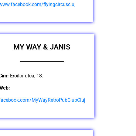
www.facebook.com/flyingcircuscluj
MY WAY & JANIS
Cím:
Eroilor utca, 18.
Web:
facebook.com/MyWayRetroPubClubCluj