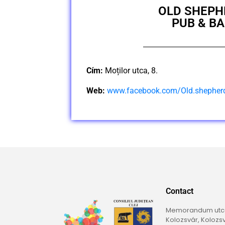
OLD SHEPH
PUB & B
Cím:
Moților utca, 8.
Web:
www.facebook.com/Old.shepher
Contact
Memorandum utca,
Kolozsvár, Kolozs