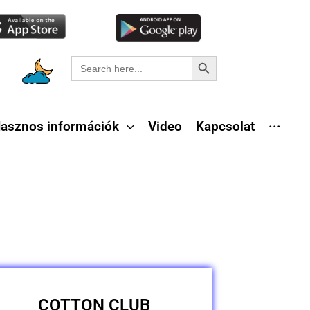
Search Button
Search
for:
asznos információk
Video
Kapcsolat
···
COTTON CLUB