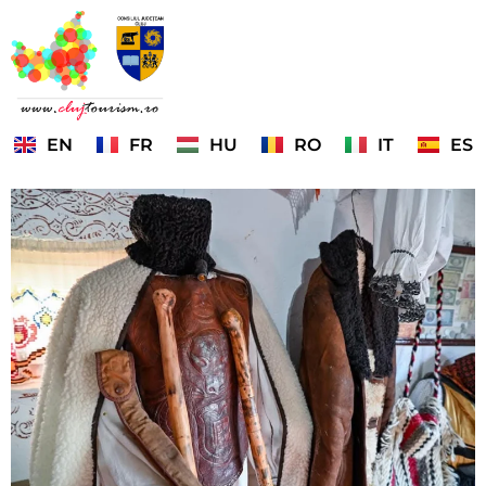
EN
FR
HU
RO
IT
ES